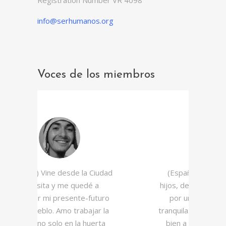
info@serhumanos.org
Voces de los miembros
iudad
(Español) Junto a mis dos
a
hijos, dejamos la ciudad atrás
Alb
turo
por una vida más sana y
añ
r la
tranquila. Nos adaptamos muy
Cul
rta
bien a esta tranquilidad, al
r