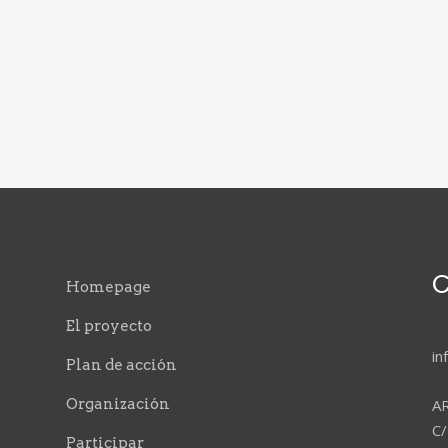
C
Homepage
El proyecto
i
Plan de acción
Organización
A
C/
Participar