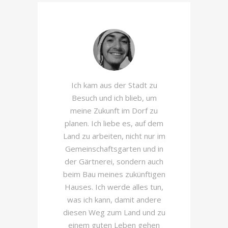
en,
Ich kam aus der Stadt zu
Zus
Besuch und ich blieb, um
Ki
ojekt
meine Zukunft im Dorf zu
hin
itig
planen. Ich liebe es, auf dem
bar
Land zu arbeiten, nicht nur im
führ
en
Gemeinschaftsgarten und in
an 
.
der Gärtnerei, sondern auch
de
beim Bau meines zukünftigen
li
Hauses. Ich werde alles tun,
pro
was ich kann, damit andere
h
diesen Weg zum Land und zu
Gef
einem guten Leben gehen
ei